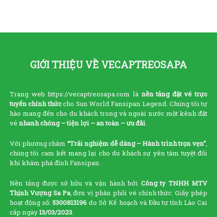
GIỚI THIỆU VỀ VECAPTREOSAPA
Trang web https://vecaptreosapa.com là
nền tảng đặt vé trực
tuyến chính thức
cho Sun World Fansipan Legend. Chúng tôi tự
hào mang đến cho du khách trong và ngoài nước một kênh đặt
vé
nhanh chóng – tiện lợi – an toàn – ưu đãi
.
Với phương châm
“Trải nghiệm dễ dàng – Hành trình trọn vẹn”
,
chúng tôi cam kết mang lại cho du khách sự yên tâm tuyệt đối
khi khám phá đỉnh Fansipan.
Nền tảng được sở hữu và vận hành bởi
Công ty TNHH MTV
Thịnh Vượng Sa Pa
, đơn vị phân phối vé chính thức. Giấy phép
hoạt động số:
5300813196
do Sở Kế hoạch và Đầu tư tỉnh Lào Cai
cấp ngày
13/03/2023
.