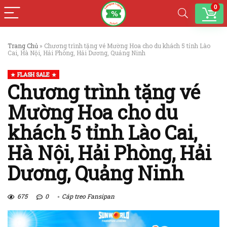
0
Trang Chủ
»
Chương trình tặng vé Mường Hoa cho du khách 5 tỉnh Lào
Cai, Hà Nội, Hải Phòng, Hải Dương, Quảng Ninh
FLASH SALE
Chương trình tặng vé
Mường Hoa cho du
khách 5 tỉnh Lào Cai,
Hà Nội, Hải Phòng, Hải
Dương, Quảng Ninh
675
0
Cáp treo Fansipan