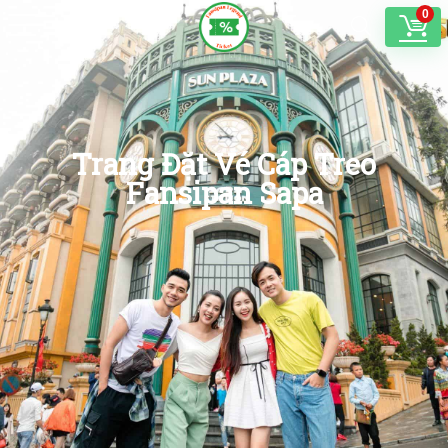
0
Trang Đặt Vé Cáp Treo
Fansipan Sapa