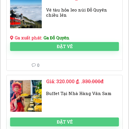
Vé tàu hỏa leo núi Đỗ Quyên
chiều lên
Ga xuất phát:
Ga Đỗ Quyên
ĐẶT VÉ
0
Giá:
320.000
₫
. .
330.000đ
Buffet Tại Nhà Hàng Vân Sam
ĐẶT VÉ