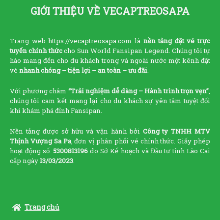
GIỚI THIỆU VỀ VECAPTREOSAPA
Trang web https://vecaptreosapa.com là
nền tảng đặt vé trực
tuyến chính thức
cho Sun World Fansipan Legend. Chúng tôi tự
hào mang đến cho du khách trong và ngoài nước một kênh đặt
vé
nhanh chóng – tiện lợi – an toàn – ưu đãi
.
Với phương châm
“Trải nghiệm dễ dàng – Hành trình trọn vẹn”
,
chúng tôi cam kết mang lại cho du khách sự yên tâm tuyệt đối
khi khám phá đỉnh Fansipan.
Nền tảng được sở hữu và vận hành bởi
Công ty TNHH MTV
Thịnh Vượng Sa Pa
, đơn vị phân phối vé chính thức. Giấy phép
hoạt động số:
5300813196
do Sở Kế hoạch và Đầu tư tỉnh Lào Cai
cấp ngày
13/03/2023
.
Trang chủ