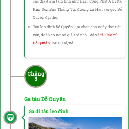
các địa điểm tâm linh như Đại Tượng Phật A Di Đà,
Kim Sơn Bảo Thắng Tự, đường La Hán với gốc Đỗ
Quyên đại thụ.
Tàu leo đỉnh Đỗ Quyên:
lựa chọn cho ngày thời tiết
xấu, đoàn có người già, trẻ nhỏ. Giá vé
tàu leo núi
Đỗ Quyên
: 150.000đ/vé
Chặng
3
Ga tàu Đỗ Quyên
Ga đi tàu leo đỉnh