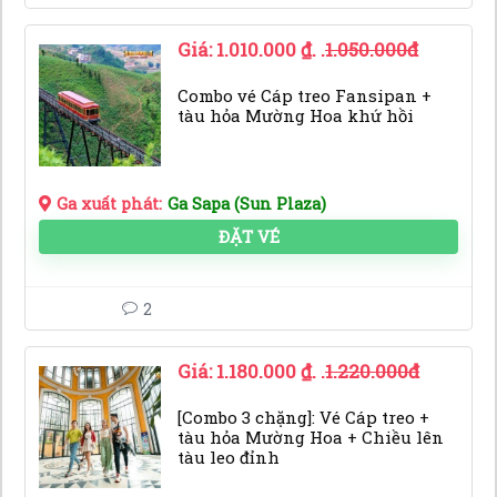
Giá:
1.010.000
₫
. .
1.050.000đ
Combo vé Cáp treo Fansipan +
tàu hỏa Mường Hoa khứ hồi
Ga xuất phát:
Ga Sapa (Sun Plaza)
ĐẶT VÉ
2
Giá:
1.180.000
₫
. .
1.220.000đ
[Combo 3 chặng]: Vé Cáp treo +
tàu hỏa Mường Hoa + Chiều lên
tàu leo đỉnh