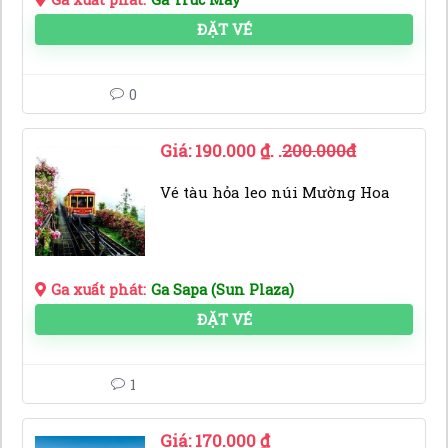
ĐẶT VÉ
0
Giá:
190.000
₫
. .
200.000đ
Vé tàu hỏa leo núi Mường Hoa
Ga xuất phát:
Ga Sapa (Sun Plaza)
ĐẶT VÉ
1
Giá:
170.000
₫