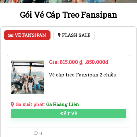
Gói Vé Cáp Treo Fansipan
VÉ FANSIPAN
FLASH SALE
Giá:
815.000
₫
. .
850.000đ
Vé cáp treo Fansipan 2 chiều
Ga xuất phát:
Ga Hoàng Liên
ĐẶT VÉ
0