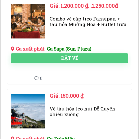
Giá:
1.200.000
₫
. .
1.250.000đ
Combo vé cáp treo Fansipan +
tàu hỏa Mường Hoa + Buffet trưa
Ga xuất phát:
Ga Sapa (Sun Plaza)
ĐẶT VÉ
0
Giá:
150.000
₫
Vé tàu hỏa leo núi Đỗ Quyên
chiều xuống
Ga xuất phát:
Ga Trúc Mây