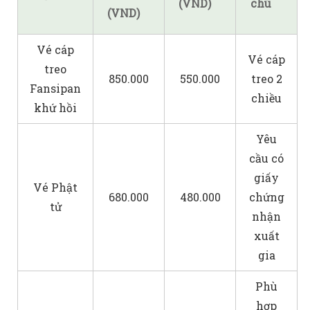
(VND)
chú
(VND)
Vé cáp
Vé cáp
treo
850.000
550.000
treo 2
Fansipan
chiều
khứ hồi
Yêu
cầu có
giấy
Vé Phật
680.000
480.000
chứng
tử
nhận
xuất
gia
Phù
hợp