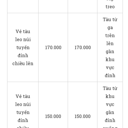
treo
Tàu từ
ga
Vé tàu
trên
leo núi
lên
tuyến
170.000
170.000
gần
đỉnh
khu
chiều lên
vực
đỉnh
Tàu từ
Vé tàu
khu
leo núi
vực
tuyến
gần
150.000
150.000
đỉnh
đỉnh