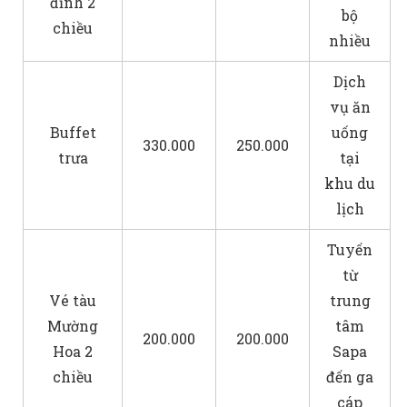
đỉnh 2
bộ
chiều
nhiều
Dịch
vụ ăn
Buffet
uống
330.000
250.000
trưa
tại
khu du
lịch
Tuyến
từ
Vé tàu
trung
Mường
tâm
200.000
200.000
Hoa 2
Sapa
chiều
đến ga
cáp