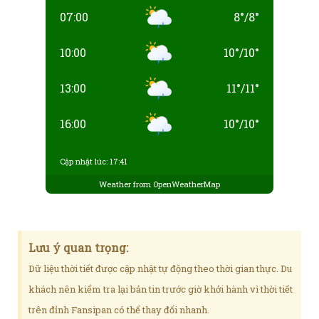
07:00
8
°
/
8
°
10:00
10
°
/
10
°
13:00
11
°
/
11
°
16:00
10
°
/
10
°
Cập nhật lúc: 17:41
Weather from OpenWeatherMap
Lưu ý quan trọng:
Dữ liệu thời tiết được cập nhật tự động theo thời gian thực. Du
khách nên kiểm tra lại bản tin trước giờ khởi hành vì thời tiết
trên đỉnh Fansipan có thể thay đổi nhanh.