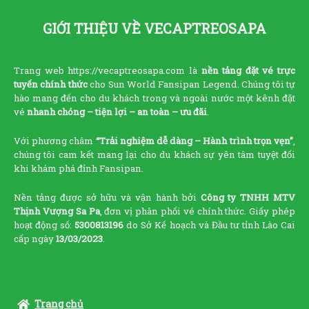
GIỚI THIỆU VỀ VECAPTREOSAPA
Trang web https://vecaptreosapa.com là
nền tảng đặt vé trực
tuyến chính thức
cho Sun World Fansipan Legend. Chúng tôi tự
hào mang đến cho du khách trong và ngoài nước một kênh đặt
vé
nhanh chóng – tiện lợi – an toàn – ưu đãi
.
Với phương châm
“Trải nghiệm dễ dàng – Hành trình trọn vẹn”
,
chúng tôi cam kết mang lại cho du khách sự yên tâm tuyệt đối
khi khám phá đỉnh Fansipan.
Nền tảng được sở hữu và vận hành bởi
Công ty TNHH MTV
Thịnh Vượng Sa Pa
, đơn vị phân phối vé chính thức. Giấy phép
hoạt động số:
5300813196
do Sở Kế hoạch và Đầu tư tỉnh Lào Cai
cấp ngày
13/03/2023
.
Trang chủ