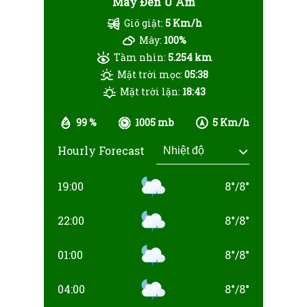
Mây Đen U Ám
Gió giật:
5 Km/h
Mây:
100%
Tầm nhìn:
5.254 km
Mặt trời mọc:
05:38
Mặt trời lặn:
18:43
99 %
1005 mb
5 Km/h
Hourly Forecast
19:00
8
°
/
8
°
22:00
8
°
/
8
°
01:00
8
°
/
8
°
04:00
8
°
/
8
°