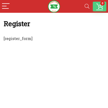
0
Register
[register_form]