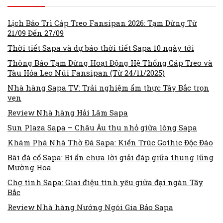
Lịch Bảo Trì Cáp Treo Fansipan 2026: Tạm Dừng Từ
21/09 Đến 27/09
Thời tiết Sapa và dự báo thời tiết Sapa 10 ngày tới
Thông Báo Tạm Dừng Hoạt Động Hệ Thống Cáp Treo và
Tàu Hỏa Leo Núi Fansipan (Từ 24/11/2025)
Nhà hàng Sapa TV: Trải nghiệm ẩm thực Tây Bắc trọn
vẹn
Review Nhà hàng Hải Lâm Sapa
Sun Plaza Sapa – Châu Âu thu nhỏ giữa lòng Sapa
Khám Phá Nhà Thờ Đá Sapa: Kiến Trúc Gothic Độc Đáo
Bãi đá cổ Sapa: Bí ẩn chưa lời giải đáp giữa thung lũng
Mường Hoa
Chợ tình Sapa: Giai điệu tình yêu giữa đại ngàn Tây
Bắc
Review Nhà hàng Nướng Ngói Gia Bảo Sapa