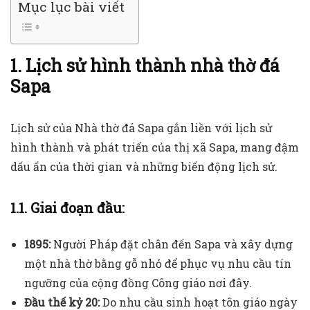
Mục lục bài viết
1. Lịch sử hình thành nhà thờ đá
Sapa
Lịch sử của Nhà thờ đá Sapa gắn liền với lịch sử
hình thành và phát triển của thị xã Sapa, mang đậm
dấu ấn của thời gian và những biến động lịch sử.
1.1.
Giai đoạn đầu:
1895:
Người Pháp đặt chân đến Sapa và xây dựng
một nhà thờ bằng gỗ nhỏ để phục vụ nhu cầu tín
ngưỡng của cộng đồng Công giáo nơi đây.
Đầu thế kỷ 20:
Do nhu cầu sinh hoạt tôn giáo ngày