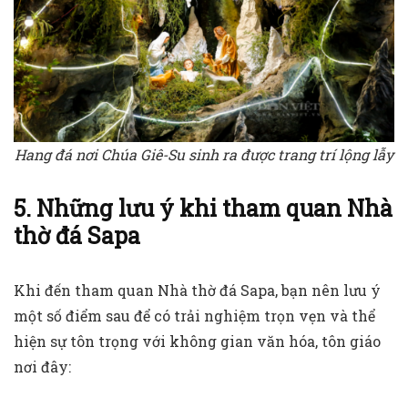
Hang đá nơi Chúa Giê-Su sinh ra được trang trí lộng lẫy
5. Những lưu ý khi tham quan Nhà
thờ đá Sapa
Khi đến tham quan Nhà thờ đá Sapa, bạn nên lưu ý
một số điểm sau để có trải nghiệm trọn vẹn và thể
hiện sự tôn trọng với không gian văn hóa, tôn giáo
nơi đây: