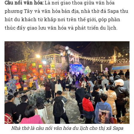
Cầu nối văn hóa:
Là nơi giao thoa giữa văn hóa
phương Tây và văn hóa bản địa, nhà thờ đá Sapa thu
hút du khách từ khắp nơi trên thế giới, góp phần
thúc đẩy giao lưu văn hóa và phát triển du lịch.
Nhà thờ là cầu nối văn hóa du lịch cho thị xã Sapa