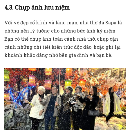
4.3.
Chụp ảnh lưu niệm
Với vẻ đẹp cổ kính và lãng mạn, nhà thờ đá Sapa là
phông nền lý tưởng cho những bức ảnh kỷ niệm.
Bạn có thể chụp ảnh toàn cảnh nhà thờ, chụp cận
cảnh những chi tiết kiến trúc độc đáo, hoặc ghi lại
khoảnh khắc đáng nhớ bên gia đình và bạn bè.