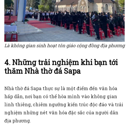
Là không gian sinh hoạt tôn giáo cộng đồng địa phương
4. Những trải nghiệm khi bạn tới
thăm Nhà thờ đá Sapa
Nhà thờ đá Sapa thực sự là một điểm đến văn hóa
hấp dẫn, nơi bạn có thể hòa mình vào không gian
linh thiêng, chiêm ngưỡng kiến trúc độc đáo và trải
nghiệm những nét văn hóa đặc sắc của người dân
địa phương.