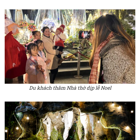
Du khách thăm Nhà thờ dịp lễ Noel