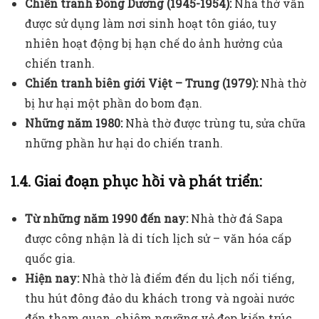
Chiến tranh Đông Dương (1945-1954):
Nhà thờ vẫn
được sử dụng làm nơi sinh hoạt tôn giáo, tuy
nhiên hoạt động bị hạn chế do ảnh hưởng của
chiến tranh.
Chiến tranh biên giới Việt – Trung (1979):
Nhà thờ
bị hư hại một phần do bom đạn.
Những năm 1980:
Nhà thờ được trùng tu, sửa chữa
những phần hư hại do chiến tranh.
1.4.
Giai đoạn phục hồi và phát triển:
Từ những năm 1990 đến nay:
Nhà thờ đá Sapa
được công nhận là di tích lịch sử – văn hóa cấp
quốc gia.
Hiện nay:
Nhà thờ là điểm đến du lịch nổi tiếng,
thu hút đông đảo du khách trong và ngoài nước
đến tham quan, chiêm ngưỡng vẻ đẹp kiến trúc