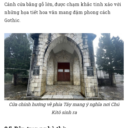
Cánh cửa bằng gỗ lớn, được chạm khắc tinh xảo với
những họa tiết hoa văn mang đậm phong cách
Gothic.
Cửa chính hướng về phía Tây mang ý nghĩa nơi Chú
Kitô sinh ra