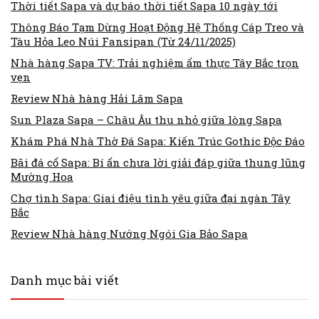
Thời tiết Sapa và dự báo thời tiết Sapa 10 ngày tới
Thông Báo Tạm Dừng Hoạt Động Hệ Thống Cáp Treo và
Tàu Hỏa Leo Núi Fansipan (Từ 24/11/2025)
Nhà hàng Sapa TV: Trải nghiệm ẩm thực Tây Bắc trọn
vẹn
Review Nhà hàng Hải Lâm Sapa
Sun Plaza Sapa – Châu Âu thu nhỏ giữa lòng Sapa
Khám Phá Nhà Thờ Đá Sapa: Kiến Trúc Gothic Độc Đáo
Bãi đá cổ Sapa: Bí ẩn chưa lời giải đáp giữa thung lũng
Mường Hoa
Chợ tình Sapa: Giai điệu tình yêu giữa đại ngàn Tây
Bắc
Review Nhà hàng Nướng Ngói Gia Bảo Sapa
Danh mục bài viết