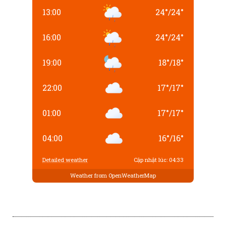
13:00
24
°
/
24
°
16:00
24
°
/
24
°
19:00
18
°
/
18
°
22:00
17
°
/
17
°
01:00
17
°
/
17
°
04:00
16
°
/
16
°
Detailed weather
Cập nhật lúc: 04:33
Weather from OpenWeatherMap