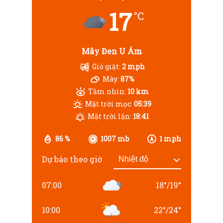
17
°C
Mây Đen U Ám
Gió giật:
2 mph
Mây:
87%
Tầm nhìn:
10 km
Mặt trời mọc:
05:39
Mặt trời lặn:
18:41
86 %
1007 mb
1 mph
Dự báo theo giờ
07:00
18
°
/
19
°
10:00
22
°
/
24
°