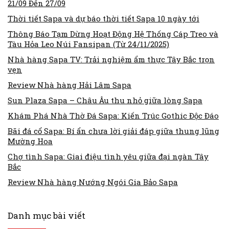
21/09 Đến 27/09
Thời tiết Sapa và dự báo thời tiết Sapa 10 ngày tới
Thông Báo Tạm Dừng Hoạt Động Hệ Thống Cáp Treo và
Tàu Hỏa Leo Núi Fansipan (Từ 24/11/2025)
Nhà hàng Sapa TV: Trải nghiệm ẩm thực Tây Bắc trọn
vẹn
Review Nhà hàng Hải Lâm Sapa
Sun Plaza Sapa – Châu Âu thu nhỏ giữa lòng Sapa
Khám Phá Nhà Thờ Đá Sapa: Kiến Trúc Gothic Độc Đáo
Bãi đá cổ Sapa: Bí ẩn chưa lời giải đáp giữa thung lũng
Mường Hoa
Chợ tình Sapa: Giai điệu tình yêu giữa đại ngàn Tây
Bắc
Review Nhà hàng Nướng Ngói Gia Bảo Sapa
Danh mục bài viết