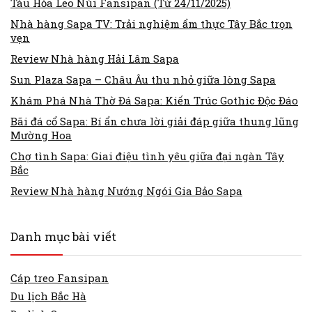
Tàu Hỏa Leo Núi Fansipan (Từ 24/11/2025)
Nhà hàng Sapa TV: Trải nghiệm ẩm thực Tây Bắc trọn
vẹn
Review Nhà hàng Hải Lâm Sapa
Sun Plaza Sapa – Châu Âu thu nhỏ giữa lòng Sapa
Khám Phá Nhà Thờ Đá Sapa: Kiến Trúc Gothic Độc Đáo
Bãi đá cổ Sapa: Bí ẩn chưa lời giải đáp giữa thung lũng
Mường Hoa
Chợ tình Sapa: Giai điệu tình yêu giữa đại ngàn Tây
Bắc
Review Nhà hàng Nướng Ngói Gia Bảo Sapa
Danh mục bài viết
Cáp treo Fansipan
Du lịch Bắc Hà