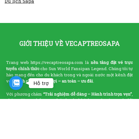
Du lịch Sapa
GIỚI THIỆU VỀ VECAPTREOSAPA
Trang web https://vecaptreosapa.com là
nền tảng đặt vé trực
tuyến chính thức
cho Sun World Fansipan Legend. Chúng tôi tự
hào mang đến cho du khách trong và ngoài nước một kênh đặt
vé
nhanh chóng – tiện lợi – an toàn – ưu đãi
.
Zalo
Hỗ trợ
Với phương châm
“Trải nghiệm dễ dàng – Hành trình trọn vẹn”
,
chúng tôi cam kết mang lại cho du khách sự yên tâm tuyệt đối
khi khám phá đỉnh Fansipan.
Nền tảng được sở hữu và vận hành bởi
Công ty TNHH MTV
Thịnh Vượng Sa Pa
, đơn vị phân phối vé chính thức. Giấy phép
hoạt động số:
5300813196
do Sở Kế hoạch và Đầu tư tỉnh Lào Cai
cấp ngày
13/03/2023
.