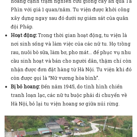
hoang cạnh trạm nghiên cứu giống cây ăn quả Tả
Phìn với giá 1 quan/năm. Tu viện được khởi công
xây dựng ngay sau đó dưới sự giám sát của quân
đội Pháp.
Hoạt động:
Trong thời gian hoạt động, tu viện là
nơi sinh sống và làm việc của các nữ tu. Họ trồng
rau, nuôi bò sữa, làm bơ, pho mát… để phục vụ nhu
cầu sinh hoạt và bán cho người dân, thậm chí còn
nhận được đơn đặt hàng từ Hà Nội. Tu viện khi đó
còn được gọi là “Nữ vương hòa bình”.
Bị bỏ hoang:
Đến năm 1945, do tình hình chiến
tranh loạn lạc, các nữ tu buộc phải di chuyển về
Hà Nội, bỏ lại tu viện hoang sơ giữa núi rừng.